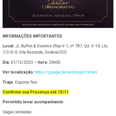
INFORMAÇÕES IMPORTANTES
Local:
JL Buffet & Eventos (Rua V-1, nº 787, Qd. V-14, Lts.
1/2/6-9, Vila Rezende, Goiânia/GO)
Dia:
01/12/2023
–
hora:
20h00
Ver localização:
https://g.page/jleventosgyn?share
Traje:
Esporte fino
Confirme sua Presença até 15/11
.
Permitido levar acompanhante.
Vagas limitadas