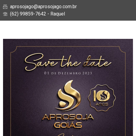
aprosojago@aprosojago.com.br
(62) 99859-7642 - Raquel